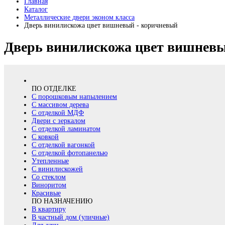
Главная
Каталог
Металлические двери эконом класса
Дверь винилискожа цвет вишневый - коричневый
Дверь винилискожа цвет вишневы
ПО ОТДЕЛКЕ
С порошковым напылением
С массивом дерева
С отделкой МДФ
Двери с зеркалом
С отделкой ламинатом
С ковкой
С отделкой вагонкой
С отделкой фотопанелью
Утепленные
С винилискожей
Со стеклом
Виноритом
Красивые
ПО НАЗНАЧЕНИЮ
В квартиру
В частный дом (уличные)