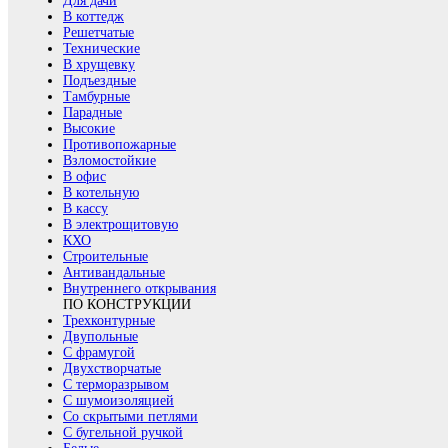
Для дачи
В коттедж
Решетчатые
Технические
В хрущевку
Подъездные
Тамбурные
Парадные
Высокие
Противопожарные
Взломостойкие
В офис
В котельную
В кассу
В электрощитовую
КХО
Строительные
Антивандальные
Внутреннего открывания
ПО КОНСТРУКЦИИ
Трехконтурные
Двупольные
С фрамугой
Двухстворчатые
С терморазрывом
С шумоизоляцией
Со скрытыми петлями
С бугельной ручкой