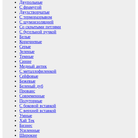
Двупольные
С фрамугой
Двухстворчатые
С терморазрывом
С шумоизоляцией
Со скрытыми петлями
С бугельной ручкой
Белые
Коричневые
Серые
Зеленые
Темные
Синие
Медный антик
С металлофиленкой
Сейфовые
Бежевые
Беленый дуб
Прованс
Современные
Полуторные
С боковой вставкой
С верхней вставкой
Умные
Хай Тек
Бизнес
Усиленные
Широкие