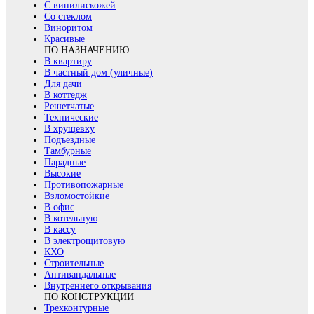
С винилискожей
Со стеклом
Виноритом
Красивые
ПО НАЗНАЧЕНИЮ
В квартиру
В частный дом (уличные)
Для дачи
В коттедж
Решетчатые
Технические
В хрущевку
Подъездные
Тамбурные
Парадные
Высокие
Противопожарные
Взломостойкие
В офис
В котельную
В кассу
В электрощитовую
КХО
Строительные
Антивандальные
Внутреннего открывания
ПО КОНСТРУКЦИИ
Трехконтурные