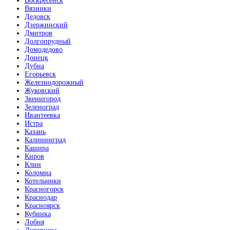
Воскресенск
Вязники
Дедовск
Дзержинский
Дмитров
Долгопрудный
Домодедово
Донецк
Дубна
Егорьевск
Железнодорожный
Жуковский
Звенигород
Зеленоград
Ивантеевка
Истра
Казань
Калининград
Кашира
Киров
Клин
Коломна
Котельники
Красногорск
Краснодар
Красноярск
Кубинка
Лобня