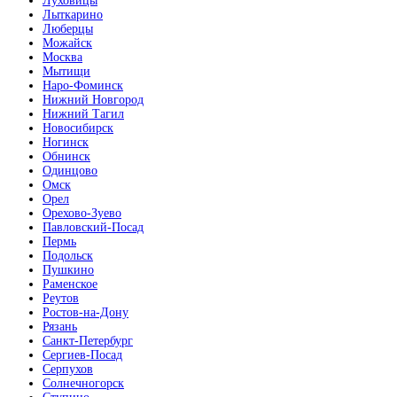
Луховицы
Лыткарино
Люберцы
Можайск
Москва
Мытищи
Наро-Фоминск
Нижний Новгород
Нижний Тагил
Новосибирск
Ногинск
Обнинск
Одинцово
Омск
Орел
Орехово-Зуево
Павловский-Посад
Пермь
Подольск
Пушкино
Раменское
Реутов
Ростов-на-Дону
Рязань
Санкт-Петербург
Сергиев-Посад
Серпухов
Солнечногорск