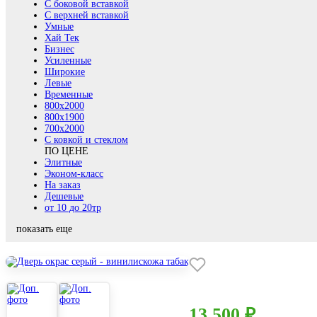
С боковой вставкой
С верхней вставкой
Умные
Хай Тек
Бизнес
Усиленные
Широкие
Левые
Временные
800х2000
800x1900
700x2000
С ковкой и стеклом
ПО ЦЕНЕ
Элитные
Эконом-класс
На заказ
Дешевые
от 10 до 20тр
показать еще
13 500 ₽