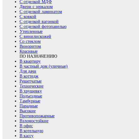
С отделкой МДФ
Двери с зеркалом
С отделкой ламинатом
С ковкой
С отделкой вагонкой
С отделкой фотопанелью
Утепленные
С винилискожей
Со стеклом
Виноритом
Красивые
ПО НАЗНАЧЕНИЮ
В квартиру
В частный дом (уличные)
Для дачи
В коттедж
Решетчатые
Технические
В хрущевку
Подъездные
Тамбурные
Парадные
Высокие
Противопожарные
Взломостойкие
В офис
В котельную
В кассу