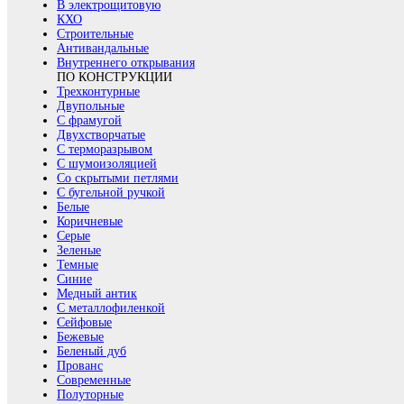
В электрощитовую
КХО
Строительные
Антивандальные
Внутреннего открывания
ПО КОНСТРУКЦИИ
Трехконтурные
Двупольные
С фрамугой
Двухстворчатые
С терморазрывом
С шумоизоляцией
Со скрытыми петлями
С бугельной ручкой
Белые
Коричневые
Серые
Зеленые
Темные
Синие
Медный антик
С металлофиленкой
Сейфовые
Бежевые
Беленый дуб
Прованс
Современные
Полуторные