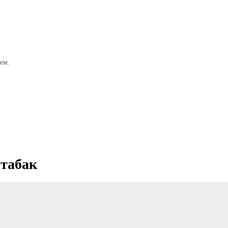
ем.
 табак