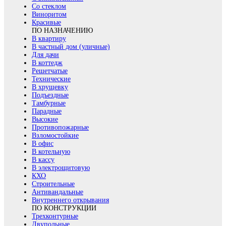
Со стеклом
Виноритом
Красивые
ПО НАЗНАЧЕНИЮ
В квартиру
В частный дом (уличные)
Для дачи
В коттедж
Решетчатые
Технические
В хрущевку
Подъездные
Тамбурные
Парадные
Высокие
Противопожарные
Взломостойкие
В офис
В котельную
В кассу
В электрощитовую
КХО
Строительные
Антивандальные
Внутреннего открывания
ПО КОНСТРУКЦИИ
Трехконтурные
Двупольные