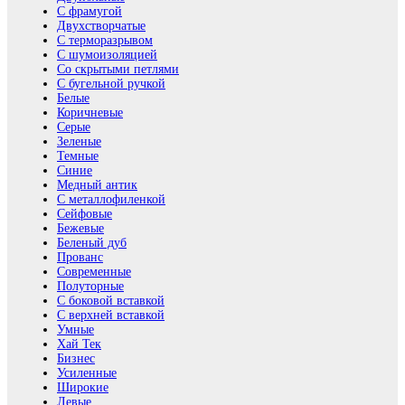
С фрамугой
Двухстворчатые
С терморазрывом
С шумоизоляцией
Со скрытыми петлями
С бугельной ручкой
Белые
Коричневые
Серые
Зеленые
Темные
Синие
Медный антик
С металлофиленкой
Сейфовые
Бежевые
Беленый дуб
Прованс
Современные
Полуторные
С боковой вставкой
С верхней вставкой
Умные
Хай Тек
Бизнес
Усиленные
Широкие
Левые