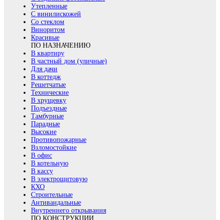
Утепленные
С винилискожей
Со стеклом
Виноритом
Красивые
ПО НАЗНАЧЕНИЮ
В квартиру
В частный дом (уличные)
Для дачи
В коттедж
Решетчатые
Технические
В хрущевку
Подъездные
Тамбурные
Парадные
Высокие
Противопожарные
Взломостойкие
В офис
В котельную
В кассу
В электрощитовую
КХО
Строительные
Антивандальные
Внутреннего открывания
ПО КОНСТРУКЦИИ