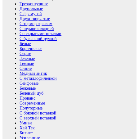
Трехконтурные
Двупольные
С фрамугой
Двухстворчатые
С терморазрывом
С шумоизоляцией
Со скрытыми петлями
С бугельной ручкой
Белые
Коричневые
Серые
Зеленые
Темные
Синие
Медный антик
С металлофиленкой
Сейфовые
Бежевые
Беленый дуб
Прованс
Современные
Полуторные
С боковой вставкой
С верхней вставкой
Умные
Хай Тек
Бизнес
Усиленные