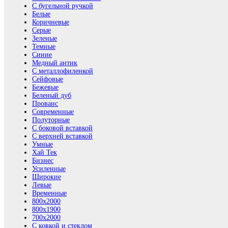
С бугельной ручкой
Белые
Коричневые
Серые
Зеленые
Темные
Синие
Медный антик
С металлофиленкой
Сейфовые
Бежевые
Беленый дуб
Прованс
Современные
Полуторные
С боковой вставкой
С верхней вставкой
Умные
Хай Тек
Бизнес
Усиленные
Широкие
Левые
Временные
800х2000
800x1900
700x2000
С ковкой и стеклом