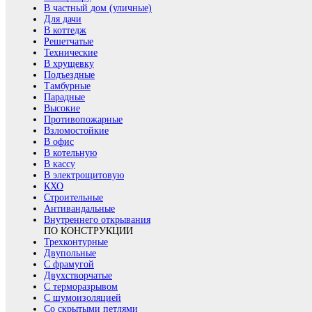
В частный дом (уличные)
Для дачи
В коттедж
Решетчатые
Технические
В хрущевку
Подъездные
Тамбурные
Парадные
Высокие
Противопожарные
Взломостойкие
В офис
В котельную
В кассу
В электрощитовую
КХО
Строительные
Антивандальные
Внутреннего открывания
ПО КОНСТРУКЦИИ
Трехконтурные
Двупольные
С фрамугой
Двухстворчатые
С терморазрывом
С шумоизоляцией
Со скрытыми петлями