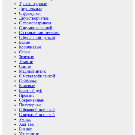
Трехконтурные
Двупольные
С фрамугой
Двухстворчатые
С терморазрывом
С шумоизоляцией
Со скрытыми петлями
С бугельной ручкой
Белые
Коричневые
Серые
Зеленые
Темные
Синие
Медный антик
С металлофиленкой
Сейфовые
Бежевые
Беленый дуб
Прованс
Современные
Полуторные
С боковой вставкой
С верхней вставкой
Умные
Хай Тек
Бизнес
Усиленные