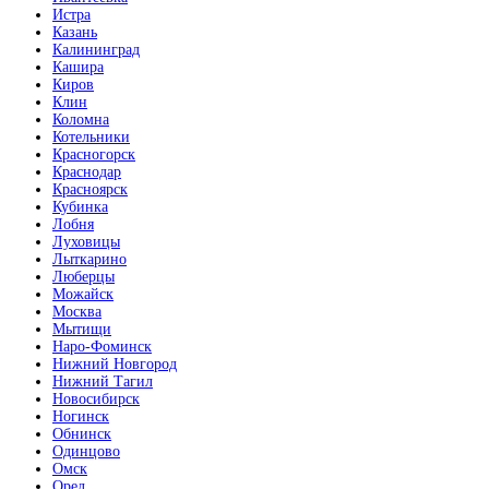
Истра
Казань
Кофе
Калининград
Кашира
Киров
Клин
Коломна
Котельники
Красногорск
Краснодар
Красноярск
Коньяк
Кубинка
Лобня
Луховицы
Лыткарино
Люберцы
Можайск
Москва
Мытищи
Коричневая кожа
Наро-Фоминск
Нижний Новгород
Нижний Тагил
Новосибирск
Ногинск
Обнинск
Одинцово
Омск
Орел