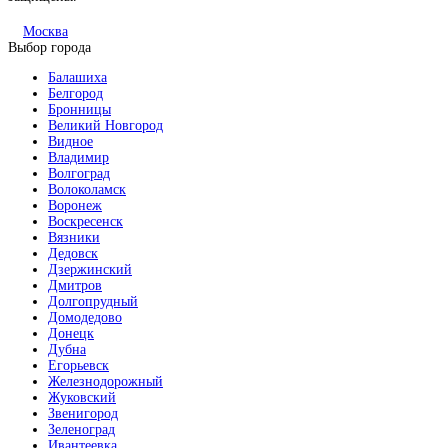
Москва
Выбор города
Балашиха
Итальянский орех
Белгород
Бронницы
Великий Новгород
Видное
Владимир
Волгоград
Волоколамск
Воронеж
Воскресенск
Капучино
Вязники
Дедовск
Дзержинский
Дмитров
Долгопрудный
Домодедово
Донецк
Дубна
Клен распил бронза
Егорьевск
Железнодорожный
Жуковский
Звенигород
Зеленоград
Ивантеевка