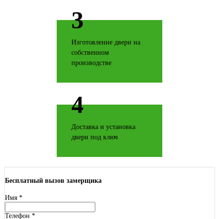
3
Дерево софт
Изготовление двери на
собственном
производстве
4
Дуб антик
Доставка и установка
двери под ключ
Дуб беленый
Бесплатный вызов замерщика
Имя
*
Телефон
*