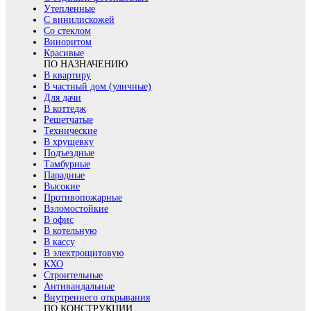
Утепленные
С винилискожей
Со стеклом
Виноритом
Красивые
ПО НАЗНАЧЕНИЮ
В квартиру
В частный дом (уличные)
Для дачи
В коттедж
Решетчатые
Технические
В хрущевку
Подъездные
Тамбурные
Парадные
Высокие
Противопожарные
Взломостойкие
В офис
В котельную
В кассу
В электрощитовую
КХО
Строительные
Антивандальные
Внутреннего открывания
ПО КОНСТРУКЦИИ