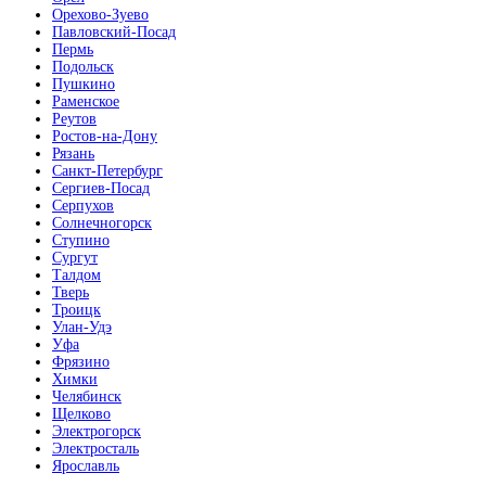
Латте софт
Орехово-Зуево
Павловский-Посад
Пермь
Подольск
Пушкино
Раменское
Реутов
Ростов-на-Дону
Махагон
Рязань
Санкт-Петербург
Сергиев-Посад
Серпухов
Солнечногорск
Ступино
Сургут
Талдом
Тверь
Металлик
Троицк
Улан-Удэ
Уфа
Фрязино
Химки
Челябинск
Щелково
Электрогорск
Милк софт
Электросталь
Ярославль