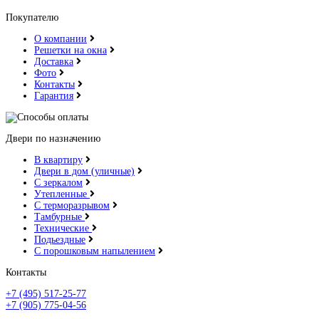
Итальянский орех
Покупателю
О компании
Решетки на окна
Доставка
Фото
Контакты
Гарантия
Капучино
Двери по назначению
В квартиру
Двери в дом (уличные)
С зеркалом
Клен распил бронза
Утепленные
С терморазрывом
Тамбурные
Технические
Подьездные
С порошковым напылением
Контакты
Кофе
+7 (495) 517-25-77
+7 (905) 775-04-56