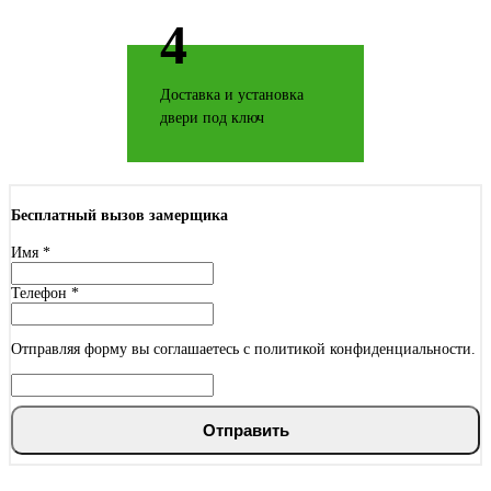
4
Джатобо
Доставка и установка
двери под ключ
Ель карпатская
Бесплатный вызов замерщика
Имя
*
Телефон
*
Серый горизонт
Отправляя форму вы соглашаетесь с политикой конфиденциальности.
Отправить