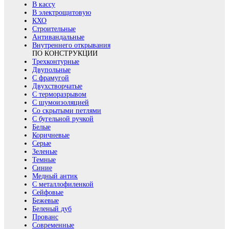
В кассу
В электрощитовую
КХО
Строительные
Антивандальные
Внутреннего открывания
ПО КОНСТРУКЦИИ
Трехконтурные
Двупольные
С фрамугой
Двухстворчатые
С терморазрывом
С шумоизоляцией
Со скрытыми петлями
С бугельной ручкой
Белые
Коричневые
Серые
Зеленые
Темные
Синие
Медный антик
С металлофиленкой
Сейфовые
Бежевые
Беленый дуб
Прованс
Современные