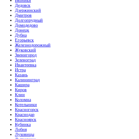
Вязники
Дедовск
Дзержинский
Дмитров
Махагон
Долгопрудный
Домодедово
Донецк
Дубна
Егорьевск
Железнодорожный
Жуковский
Звенигород
Металлик
Зеленоград
Ивантеевка
Истра
Казань
Калининград
Кашира
Киров
Клин
Милк софт
Коломна
Котельники
Красногорск
Краснодар
Красноярск
Кубинка
Лобня
Луховицы