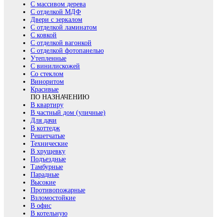
С массивом дерева
С отделкой МДФ
Двери с зеркалом
С отделкой ламинатом
С ковкой
С отделкой вагонкой
С отделкой фотопанелью
Утепленные
С винилискожей
Со стеклом
Виноритом
Красивые
ПО НАЗНАЧЕНИЮ
В квартиру
В частный дом (уличные)
Для дачи
В коттедж
Решетчатые
Технические
В хрущевку
Подъездные
Тамбурные
Парадные
Высокие
Противопожарные
Взломостойкие
В офис
В котельную