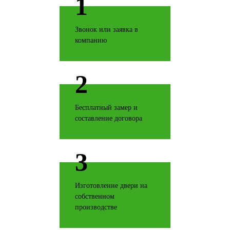
1
Звонок или заявка в
компанию
Дуб натуральный
2
Бесплатный замер и
Дуб структурированный
составление договора
3
Дуб ясный
Изготовление двери на
собственном
производстве