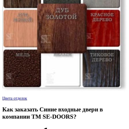
Дуб антик
Дуб беленый
Цвета отделок
Как заказать Синие входные двери в
компании TM SE-DOORS?
Дуб филадельфия