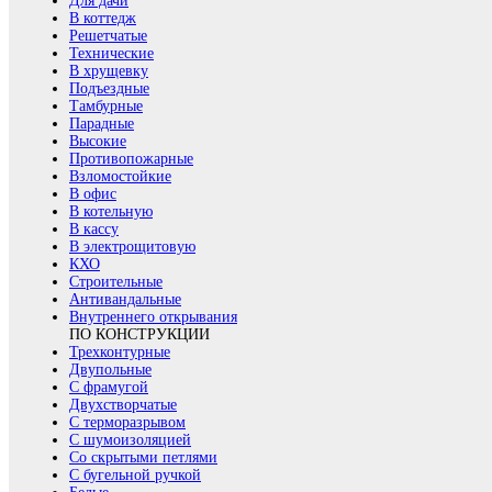
Для дачи
В коттедж
Решетчатые
Технические
В хрущевку
Подъездные
Тамбурные
Парадные
Высокие
Противопожарные
Взломостойкие
В офис
В котельную
В кассу
В электрощитовую
КХО
Строительные
Антивандальные
Внутреннего открывания
ПО КОНСТРУКЦИИ
Трехконтурные
Двупольные
С фрамугой
Двухстворчатые
С терморазрывом
С шумоизоляцией
Со скрытыми петлями
С бугельной ручкой