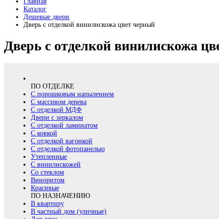
Главная
Каталог
Дешевые двери
Дверь с отделкой винилискожа цвет черный
Дверь с отделкой винилискожа цв
ПО ОТДЕЛКЕ
С порошковым напылением
С массивом дерева
С отделкой МДФ
Двери с зеркалом
С отделкой ламинатом
С ковкой
С отделкой вагонкой
С отделкой фотопанелью
Утепленные
С винилискожей
Со стеклом
Виноритом
Красивые
ПО НАЗНАЧЕНИЮ
В квартиру
В частный дом (уличные)