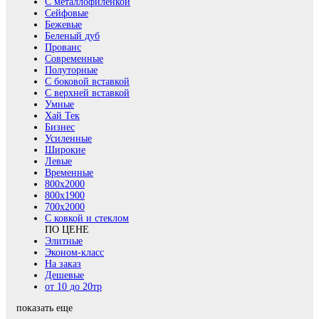
С металлофиленкой
Сейфовые
Бежевые
Беленый дуб
Прованс
Современные
Полуторные
С боковой вставкой
С верхней вставкой
Умные
Хай Тек
Бизнес
Усиленные
Широкие
Левые
Временные
800х2000
800x1900
700x2000
С ковкой и стеклом
ПО ЦЕНЕ
Элитные
Эконом-класс
На заказ
Дешевые
от 10 до 20тр
показать еще