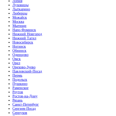
Лобня
Луховицы
Лыткарино
Люберцы
Можайск
Москва
Мытищи
Наро-Фоминск
Нижний Новгород
Нижний Тагил
Новосибирск
Ногинск
Обнинск
Одинцово
Омск
Орел
Орехово-Зуево
Павловский-Посад
Пермь
Подольск
Пушкино
Раменское
Реутов
Ростов-на-Дону
Рязань
Санкт-Петербург
Сергиев-Посад
Серпухов