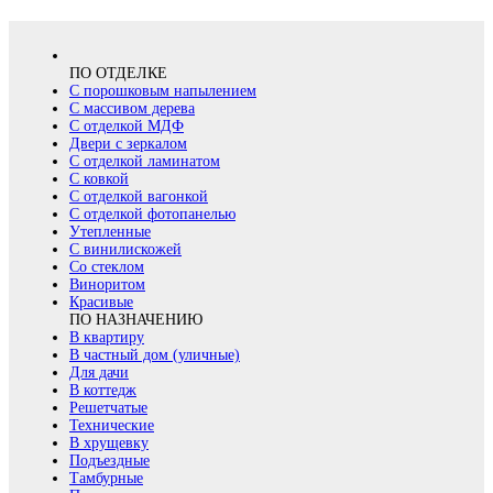
ПО ОТДЕЛКЕ
С порошковым напылением
С массивом дерева
С отделкой МДФ
Двери с зеркалом
С отделкой ламинатом
С ковкой
С отделкой вагонкой
С отделкой фотопанелью
Утепленные
С винилискожей
Со стеклом
Виноритом
Красивые
ПО НАЗНАЧЕНИЮ
В квартиру
В частный дом (уличные)
Для дачи
В коттедж
Решетчатые
Технические
В хрущевку
Подъездные
Тамбурные