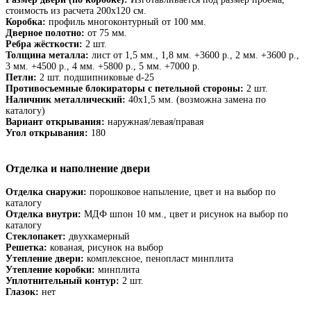
стоимость из расчета 200х120 см.
Коробка:
профиль многоконтурный от 100 мм.
Дверное полотно:
от 75 мм.
Ребра жёсткости:
2 шт.
Толщина металла:
лист от 1,5 мм., 1,8 мм. +3600 р., 2 мм. +3600 р.,
3 мм. +4500 р., 4 мм. +5800 р., 5 мм. +7000 р.
Петли:
2 шт. подшипниковые d-25
Противосъемные блокираторы с петельной стороны:
2 шт.
Наличник металлический:
40х1,5 мм. (возможна замена по
каталогу)
Вариант открывания:
наружная/левая/правая
Угол открывания:
180
Отделка и наполнение двери
Отделка снаружи:
порошковое напыление, цвет и на выбор по
каталогу
Отделка внутри:
МДФ шпон 10 мм., цвет и рисунок на выбор по
каталогу
Стеклопакет:
двухкамерный
Решетка:
кованая, рисунок на выбор
Утепление двери:
комплексное, пенопласт минплита
Утепление коробки:
минплита
Уплотнительный контур:
2 шт.
Глазок:
нет