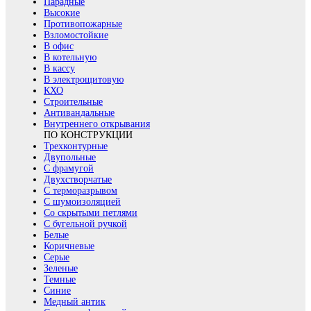
Парадные
Высокие
Противопожарные
Взломостойкие
В офис
В котельную
В кассу
В электрощитовую
КХО
Строительные
Антивандальные
Внутреннего открывания
ПО КОНСТРУКЦИИ
Трехконтурные
Двупольные
С фрамугой
Двухстворчатые
С терморазрывом
С шумоизоляцией
Со скрытыми петлями
С бугельной ручкой
Белые
Коричневые
Серые
Зеленые
Темные
Синие
Медный антик