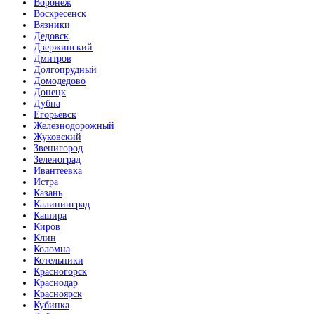
Воронеж
Воскресенск
Вязники
Дедовск
Дзержинский
Дмитров
Долгопрудный
Домодедово
Донецк
Дубна
Егорьевск
Железнодорожный
Жуковский
Звенигород
Зеленоград
Ивантеевка
Истра
Казань
Калининград
Кашира
Киров
Клин
Коломна
Котельники
Красногорск
Краснодар
Красноярск
Кубинка