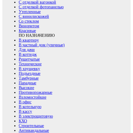
С отделкой вагонкой
С отделкой фотопанелью
Утепленные
С винилискожей
Со стеклом
Виноритом
Красивые
ПО НАЗНАЧЕНИЮ
В квартиру
В частный дом (уличные)
Для дачи
В коттедж
Решетчатые
Технические
В хрущевку
Подъездные
Тамбурные
Парадные
Высокие
Противопожарные
Взломостойкие
В офис
В котельную
В кассу
В электрощитовую
КХО
Строительные
Антивандальные