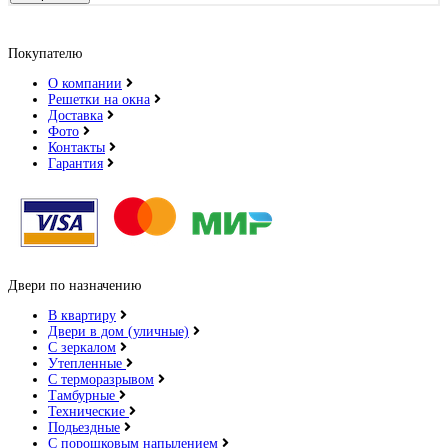
Покупателю
О компании
Решетки на окна
Доставка
Фото
Контакты
Гарантия
Двери по назначению
В квартиру
Двери в дом (уличные)
С зеркалом
Утепленные
С терморазрывом
Тамбурные
Технические
Подьездные
С порошковым напылением