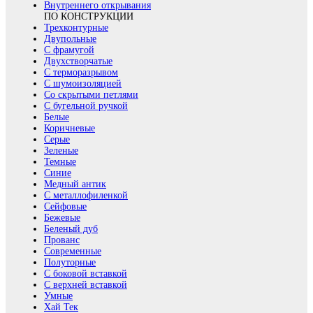
Внутреннего открывания
ПО КОНСТРУКЦИИ
Трехконтурные
Двупольные
С фрамугой
Двухстворчатые
С терморазрывом
С шумоизоляцией
Со скрытыми петлями
С бугельной ручкой
Белые
Коричневые
Серые
Зеленые
Темные
Синие
Медный антик
С металлофиленкой
Сейфовые
Бежевые
Беленый дуб
Прованс
Современные
Полуторные
С боковой вставкой
С верхней вставкой
Умные
Хай Тек