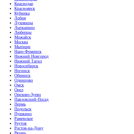
Краснодар
Красноярск
Кубинка
Лобня
Луховицы
Лыткарино
Люберцы
Можайск
Москва
Мытищи
Наро-Фоминск
Нижний Новгород
Нижний Тагил
Новосибирск
Ногинск
Обнинск
Одинцово
Омск
Орел
Орехово-Зуево
Павловский-Посад
Пермь
Подольск
Пушкино
Раменское
Реутов
Ростов-на-Дону
Рязань