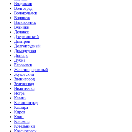
Владимир
Волгоград
Волоколамск
Воронеж
Воскресенск
Вязники
Дедовск
Дзержинский
Дмитров
Долгопрудный
Домодедово
Донецк
Дубна
Егорьевск
Железнодорожный
Жуковский
Звенигород
Зеленоград
Ивантеевка
Истра
Казань
Калининград
Кашира
Киров
Клин
Коломна
Котельники
Красногорск