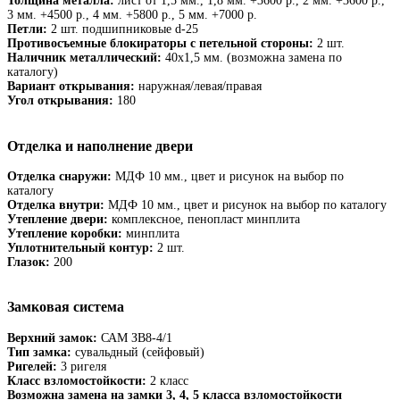
Толщина металла:
лист от 1,5 мм., 1,8 мм. +3600 р., 2 мм. +3600 р.,
3 мм. +4500 р., 4 мм. +5800 р., 5 мм. +7000 р.
Петли:
2 шт. подшипниковые d-25
Противосъемные блокираторы с петельной стороны:
2 шт.
Наличник металлический:
40х1,5 мм. (возможна замена по
каталогу)
Вариант открывания:
наружная/левая/правая
Угол открывания:
180
Отделка и наполнение двери
Отделка снаружи:
МДФ 10 мм., цвет и рисунок на выбор по
каталогу
Отделка внутри:
МДФ 10 мм., цвет и рисунок на выбор по каталогу
Утепление двери:
комплексное, пенопласт минплита
Утепление коробки:
минплита
Уплотнительный контур:
2 шт.
Глазок:
200
Замковая система
Верхний замок:
САМ ЗВ8-4/1
Тип замка:
сувальдный (сейфовый)
Ригелей:
3 ригеля
Класс взломостойкости:
2 класс
Возможна замена на замки 3, 4, 5 класса взломостойкости