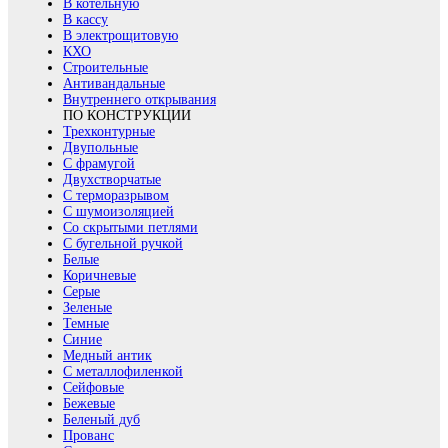
В котельную
В кассу
В электрощитовую
КХО
Строительные
Антивандальные
Внутреннего открывания
ПО КОНСТРУКЦИИ
Трехконтурные
Двупольные
С фрамугой
Двухстворчатые
С терморазрывом
С шумоизоляцией
Со скрытыми петлями
С бугельной ручкой
Белые
Коричневые
Серые
Зеленые
Темные
Синие
Медный антик
С металлофиленкой
Сейфовые
Бежевые
Беленый дуб
Прованс