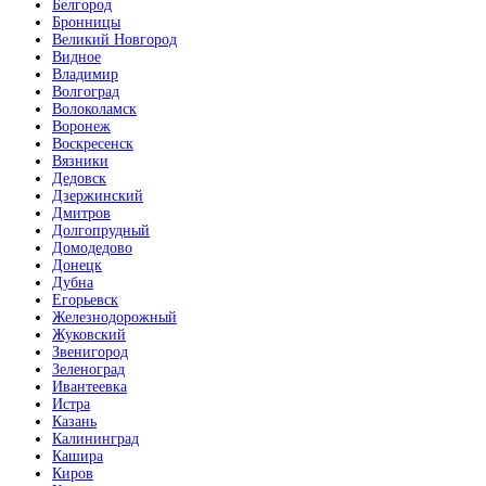
Белгород
Бронницы
Великий Новгород
Видное
Владимир
Волгоград
Волоколамск
Воронеж
Воскресенск
Вязники
Дедовск
Дзержинский
Дмитров
Долгопрудный
Домодедово
Донецк
Дубна
Егорьевск
Железнодорожный
Жуковский
Звенигород
Зеленоград
Ивантеевка
Истра
Казань
Калининград
Кашира
Киров