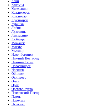
Клин
Коломна
Котельники
Красногорск
Краснодар
Красноярск
Кубинка
Лобня
Луховицы
Лыткарино
Люберцы
Можайск
Москва
Мытищи
Наро-Фоминск
Нижний Новгород
Нижний Тагил
Новосибирск
Ногинск
Обнинск
Одинцово
Омск
Орел
Орехово-Зуево
Павловский-Посад
Пермь
Подольск
Пушкино