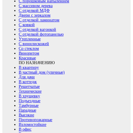
С порошковым напылением
С массивом дерева
С отделкой МДФ
Двери с зеркалом
С отделкой ламинатом
С ковкой
С отделкой вагонкой
С отделкой фотопанелью
Утепленные
С винилискожей
Со стеклом
Виноритом
Красивые
ПО НАЗНАЧЕНИЮ
В квартиру
В частный дом (уличные)
Для дачи
В коттедж
Решетчатые
Технические
В хрущевку
Подъездные
Тамбурные
Парадные
Высокие
Противопожарные
Взломостойкие
В офис