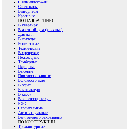
С винилискожей
Со стеклом
Виноритом
Красивые
ПО НАЗНАЧЕНИЮ
В квартиру
В частный дом (уличные)
Для дачи
В коттедж
Решетчатые
Технические
В хрущевку
Подъездные
Тамбурные
Парадные
Высокие
Противопожарные
Взломостойкие
В офис
В котельную
В кассу
В электрощитовую
КХО
Строительные
Антивандальные
Внутреннего открывания
ПО КОНСТРУКЦИИ
Трехконтурные