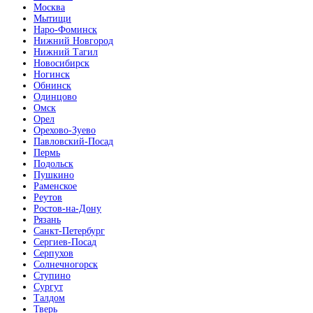
Москва
Мытищи
Наро-Фоминск
Нижний Новгород
Нижний Тагил
Новосибирск
Ногинск
Обнинск
Одинцово
Омск
Орел
Орехово-Зуево
Павловский-Посад
Пермь
Подольск
Пушкино
Раменское
Реутов
Ростов-на-Дону
Рязань
Санкт-Петербург
Сергиев-Посад
Серпухов
Солнечногорск
Ступино
Сургут
Талдом
Тверь