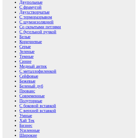
Двупольные
С фрамугой
Двухстворчатые
С терморазрывом
С шумоизоляцией
Со скрытыми петлями
С бугельной ручкой
Белые
Коричневые
Серые
Зеленые
Темные
Синие
Медный антик
С металлофиленкой
Сейфовые
Бежевые
Беленый дуб
Прованс
Современные
Полуторные
С боковой вставкой
С верхней вставкой
Умные
Хай Тек
Бизнес
Усиленные
Широкие