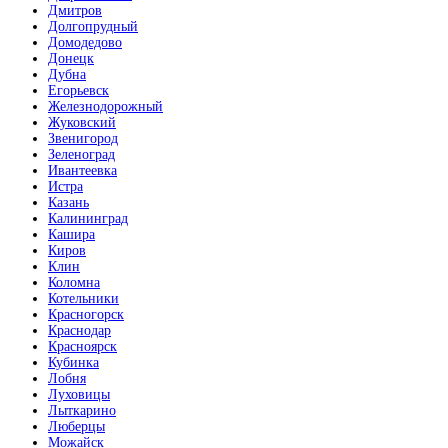
Дмитров
Долгопрудный
Домодедово
Донецк
Дубна
Егорьевск
Железнодорожный
Жуковский
Звенигород
Зеленоград
Ивантеевка
Истра
Казань
Калининград
Кашира
Киров
Клин
Коломна
Котельники
Красногорск
Краснодар
Красноярск
Кубинка
Лобня
Луховицы
Лыткарино
Люберцы
Можайск