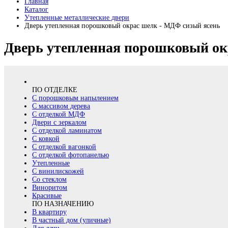
Главная
Каталог
Утепленные металлические двери
Дверь утепленная порошковый окрас шелк - МДФ сизый ясень
Дверь утепленная порошковый ок
ПО ОТДЕЛКЕ
С порошковым напылением
С массивом дерева
С отделкой МДФ
Двери с зеркалом
С отделкой ламинатом
С ковкой
С отделкой вагонкой
С отделкой фотопанелью
Утепленные
С винилискожей
Со стеклом
Виноритом
Красивые
ПО НАЗНАЧЕНИЮ
В квартиру
В частный дом (уличные)