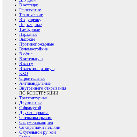
Для дачи
В коттедж
Решетчатые
Технические
В хрущевку
Подъездные
Тамбурные
Парадные
Высокие
Противопожарные
Взломостойкие
В офис
В котельную
В кассу
В электрощитовую
КХО
Строительные
Антивандальные
Внутреннего открывания
ПО КОНСТРУКЦИИ
Трехконтурные
Двупольные
С фрамугой
Двухстворчатые
С терморазрывом
С шумоизоляцией
Со скрытыми петлями
С бугельной ручкой