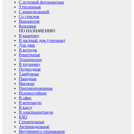
С отделкой фотопанелью
Утепленные
С винилискожей
Со стеклом
Виноритом
Красивые
ПО НАЗНАЧЕНИЮ
В квартиру
В частный дом (уличные)
Для дачи
В коттедж
Решетчатые
Технические
В хрущевку
Подъездные
Тамбурные
Парадные
Высокие
Противопожарные
Взломостойкие
В офис
В котельную
В кассу
В электрощитовую
КХО
Строительные
Антивандальные
Внутреннего открывания