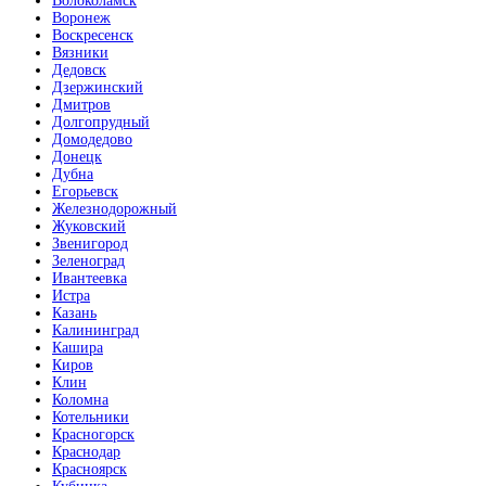
Волоколамск
Воронеж
Воскресенск
Вязники
Дедовск
Дзержинский
Дмитров
Долгопрудный
Домодедово
Донецк
Дубна
Егорьевск
Железнодорожный
Жуковский
Звенигород
Зеленоград
Ивантеевка
Истра
Казань
Калининград
Кашира
Киров
Клин
Коломна
Котельники
Красногорск
Краснодар
Красноярск