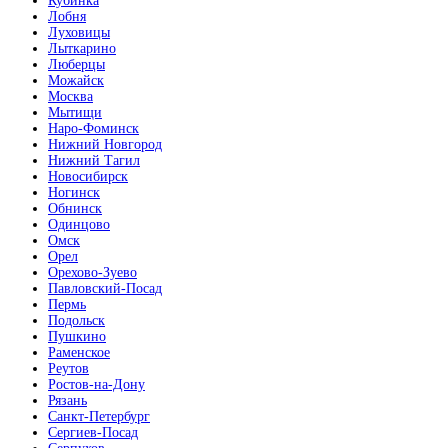
Кубинка
Лобня
Луховицы
Лыткарино
Люберцы
Можайск
Москва
Мытищи
Наро-Фоминск
Нижний Новгород
Нижний Тагил
Новосибирск
Ногинск
Обнинск
Одинцово
Омск
Орел
Орехово-Зуево
Павловский-Посад
Пермь
Подольск
Пушкино
Раменское
Реутов
Ростов-на-Дону
Рязань
Санкт-Петербург
Сергиев-Посад