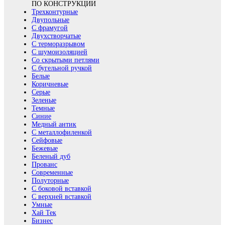
ПО КОНСТРУКЦИИ
Трехконтурные
Двупольные
С фрамугой
Двухстворчатые
С терморазрывом
С шумоизоляцией
Со скрытыми петлями
С бугельной ручкой
Белые
Коричневые
Серые
Зеленые
Темные
Синие
Медный антик
С металлофиленкой
Сейфовые
Бежевые
Беленый дуб
Прованс
Современные
Полуторные
С боковой вставкой
С верхней вставкой
Умные
Хай Тек
Бизнес