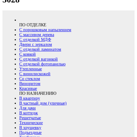
ПО ОТДЕЛКЕ
С порошковым напылением
С массивом дерева
С отделкой МДФ
Двери с зеркалом
С отделкой ламинатом
С ковкой
С отделкой вагонкой
С отделкой фотопанелью
Утепленные
С винилискожей
Со стеклом
Виноритом
Красивые
ПО НАЗНАЧЕНИЮ
В квартиру
В частный дом (уличные)
Для дачи
В коттедж
Решетчатые
Технические
В хрущевку
Подъездные