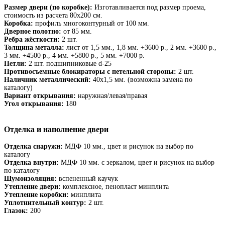
Размер двери (по коробке):
Изготавливается под размер проема,
стоимость из расчета 80х200 см.
Коробка:
профиль многоконтурный от 100 мм.
Дверное полотно:
от 85 мм.
Ребра жёсткости:
2 шт.
Толщина металла:
лист от 1,5 мм., 1,8 мм. +3600 р., 2 мм. +3600 р.,
3 мм. +4500 р., 4 мм. +5800 р., 5 мм. +7000 р.
Петли:
2 шт. подшипниковые d-25
Противосъемные блокираторы с петельной стороны:
2 шт.
Наличник металлический:
40х1,5 мм. (возможна замена по
каталогу)
Вариант открывания:
наружная/левая/правая
Угол открывания:
180
Отделка и наполнение двери
Отделка снаружи:
МДФ 10 мм., цвет и рисунок на выбор по
каталогу
Отделка внутри:
МДФ 10 мм. с зеркалом, цвет и рисунок на выбор
по каталогу
Шумоизоляция:
вспененный каучук
Утепление двери:
комплексное, пенопласт минплита
Утепление коробки:
минплита
Уплотнительный контур:
2 шт.
Глазок:
200