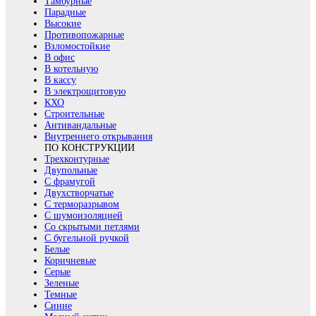
Тамбурные
Парадные
Высокие
Противопожарные
Взломостойкие
В офис
В котельную
В кассу
В электрощитовую
КХО
Строительные
Антивандальные
Внутреннего открывания
ПО КОНСТРУКЦИИ
Трехконтурные
Двупольные
С фрамугой
Двухстворчатые
С терморазрывом
С шумоизоляцией
Со скрытыми петлями
С бугельной ручкой
Белые
Коричневые
Серые
Зеленые
Темные
Синие