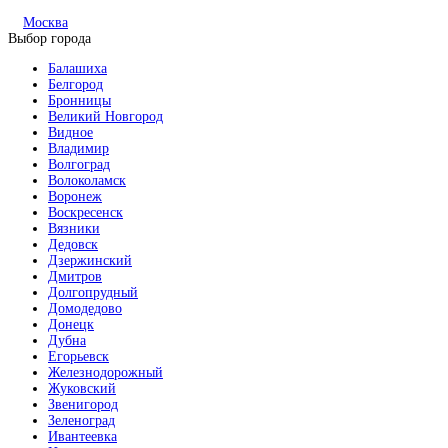
Москва
Выбор города
Балашиха
Белгород
Бронницы
Великий Новгород
Видное
Владимир
Волгоград
Волоколамск
Воронеж
Воскресенск
Вязники
Дедовск
Дзержинский
Дмитров
Долгопрудный
Домодедово
Донецк
Дубна
Егорьевск
Железнодорожный
Жуковский
Звенигород
Зеленоград
Ивантеевка