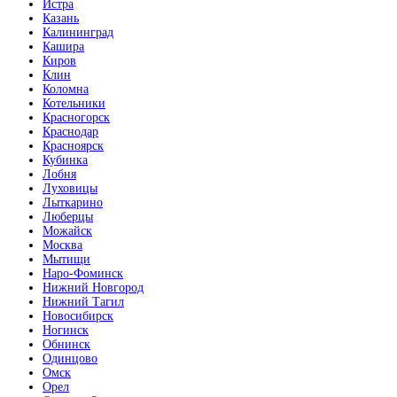
Истра
Казань
Калининград
Кашира
Киров
Клин
Коломна
Котельники
Красногорск
Краснодар
Красноярск
Кубинка
Лобня
Луховицы
Лыткарино
Люберцы
Можайск
Москва
Мытищи
Наро-Фоминск
Нижний Новгород
Нижний Тагил
Новосибирск
Ногинск
Обнинск
Одинцово
Омск
Орел