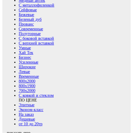
Медный антик
С металлофиленкой
Сейфовые
Бежевые
Беленый дуб
Прованс
Современные
Полуторные
С боковой вставкой
С верхней вставкой
Умные
Хай Тек
Бизнес
Усиленные
Широкие
Левые
Временные
800х2000
800x1900
700x2000
С ковкой и стеклом
ПО ЦЕНЕ
Элитные
Эконом-класс
На заказ
Дешевые
от 10 до 20тр
показать еще