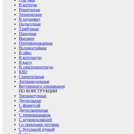
Для дачи
В коттедж
Решетчатые
Технические
В хрущевку
Подъездные
Тамбурные
Парадные
Высокие
Противопожарные
Взломостойкие
В офис
В котельную
В кассу
В электрощитовую
КХО
Строительные
Антивандальные
Внутреннего открывания
ПО КОНСТРУКЦИИ
Трехконтурные
Двупольные
С фрамугой
Двухстворчатые
С терморазрывом
С шумоизоляцией
Со скрытыми петлями
С бугельной ручкой