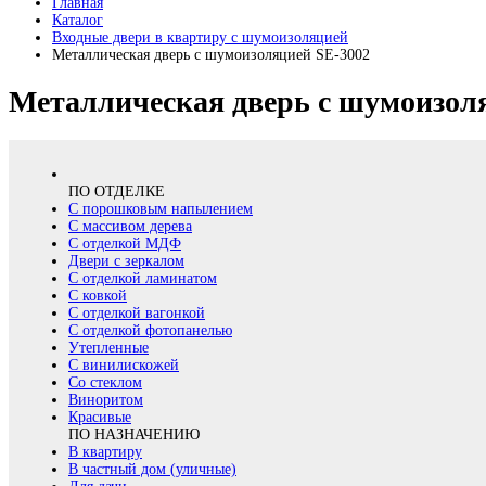
Главная
Каталог
Входные двери в квартиру с шумоизоляцией
Металлическая дверь с шумоизоляцией SE-3002
Металлическая дверь с шумоизол
ПО ОТДЕЛКЕ
С порошковым напылением
С массивом дерева
С отделкой МДФ
Двери с зеркалом
С отделкой ламинатом
С ковкой
С отделкой вагонкой
С отделкой фотопанелью
Утепленные
С винилискожей
Со стеклом
Виноритом
Красивые
ПО НАЗНАЧЕНИЮ
В квартиру
В частный дом (уличные)