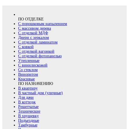
ПО ОТДЕЛКЕ
С порошковым напылением
С массивом дерева
С отделкой МДФ
Двери с зеркалом
С отделкой ламинатом
С ковкой
С отделкой вагонкой
С отделкой фотопанелью
Утепленные
С винилискожей
Со стеклом
Виноритом
Красивые
ПО НАЗНАЧЕНИЮ
В квартиру
В частный дом (уличные)
Для дачи
В коттедж
Решетчатые
Технические
В хрущевку
Подъездные
Тамбурные