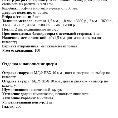
стоимость из расчета 80х200 см.
Коробка:
профиль многоконтурный от 100 мм.
Дверное полотно:
от 85 мм.
Ребра жёсткости:
2 шт.
Толщина металла:
лист от 1,5 мм., 1,8 мм. +3600 р., 2 мм. +3600 р.,
3 мм. +4500 р., 4 мм. +5800 р., 5 мм. +7000 р.
Петли:
2 шт. подшипниковые d-25
Противосъемные блокираторы с петельной стороны:
2 шт.
Наличник металлический:
40х1,5 мм. (возможна замена по
каталогу)
Вариант открывания:
наружная/левая/правая
Угол открывания:
180
Отделка и наполнение двери
Отделка снаружи:
МДФ ПВХ 10 мм., цвет и рисунок на выбор по
каталогу
Отделка внутри:
МДФ ПВХ 10 мм., цвет и рисунок на выбор по
каталогу
Шумоизоляция:
вспененный каучук
Утепление двери:
комплексное, пенопласт минплита
Утепление коробки:
минплита
Уплотнительный контур:
2 шт.
Глазок:
200