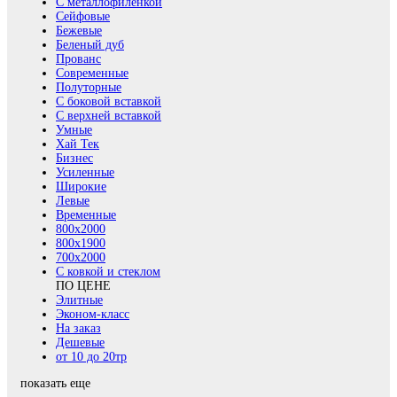
С металлофиленкой
Сейфовые
Бежевые
Беленый дуб
Прованс
Современные
Полуторные
С боковой вставкой
С верхней вставкой
Умные
Хай Тек
Бизнес
Усиленные
Широкие
Левые
Временные
800х2000
800x1900
700x2000
С ковкой и стеклом
ПО ЦЕНЕ
Элитные
Эконом-класс
На заказ
Дешевые
от 10 до 20тр
показать еще