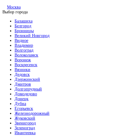
Москва
Выбор города
Балашиха
Белгород
Бронницы
Великий Новгород
Видное
Владимир
Волгоград
Волоколамск
Воронеж
Воскресенск
Вязники
Дедовск
Дзержинский
Дмитров
Долгопрудный
Домодедово
Донецк
Дубна
Егорьевск
Железнодорожный
Жуковский
Звенигород
Зеленоград
Ивантеевка