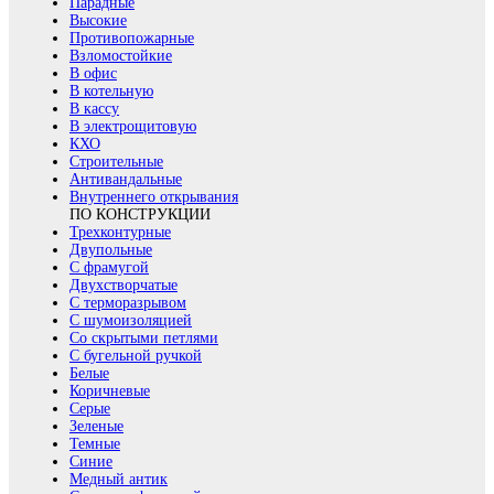
Парадные
Высокие
Противопожарные
Взломостойкие
В офис
В котельную
В кассу
В электрощитовую
КХО
Строительные
Антивандальные
Внутреннего открывания
ПО КОНСТРУКЦИИ
Трехконтурные
Двупольные
С фрамугой
Двухстворчатые
С терморазрывом
С шумоизоляцией
Со скрытыми петлями
С бугельной ручкой
Белые
Коричневые
Серые
Зеленые
Темные
Синие
Медный антик