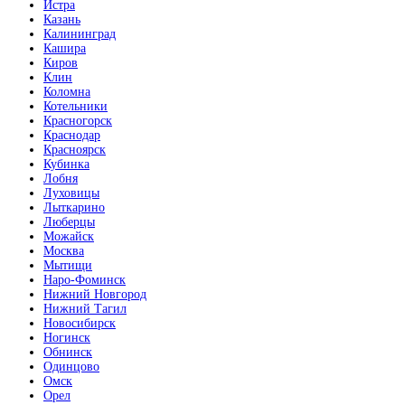
Истра
Казань
Калининград
Кашира
Киров
Клин
Коломна
Котельники
Красногорск
Краснодар
Красноярск
Кубинка
Лобня
Луховицы
Лыткарино
Люберцы
Можайск
Москва
Мытищи
Наро-Фоминск
Нижний Новгород
Нижний Тагил
Новосибирск
Ногинск
Обнинск
Одинцово
Омск
Орел